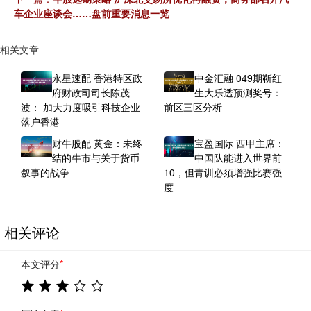
车企业座谈会……盘前重要消息一览
相关文章
永星速配 香港特区政
中金汇融 049期靳红
府财政司司长陈茂
生大乐透预测奖号：
波： 加大力度吸引科技企业
前区三区分析
落户香港
财牛股配 黄金：未终
宝盈国际 西甲主席：
结的牛市与关于货币
中国队能进入世界前
叙事的战争
10，但青训必须增强比赛强
度
相关评论
本文评分
*