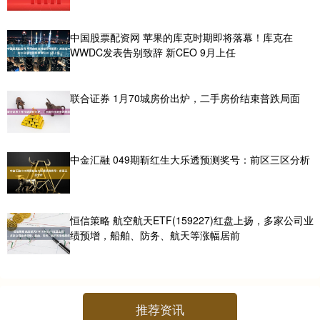
中国股票配资网 苹果的库克时期即将落幕！库克在
WWDC发表告别致辞 新CEO 9月上任
联合证券 1月70城房价出炉，二手房价结束普跌局面
中金汇融 049期靳红生大乐透预测奖号：前区三区分析
恒信策略 航空航天ETF(159227)红盘上扬，多家公司业
绩预增，船舶、防务、航天等涨幅居前
推荐资讯