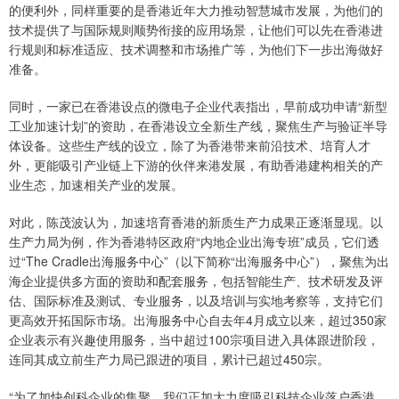
的便利外，同样重要的是香港近年大力推动智慧城市发展，为他们的
技术提供了与国际规则顺势衔接的应用场景，让他们可以先在香港进
行规则和标准适应、技术调整和市场推广等，为他们下一步出海做好
准备。
同时，一家已在香港设点的微电子企业代表指出，早前成功申请“新型
工业加速计划”的资助，在香港设立全新生产线，聚焦生产与验证半导
体设备。这些生产线的设立，除了为香港带来前沿技术、培育人才
外，更能吸引产业链上下游的伙伴来港发展，有助香港建构相关的产
业生态，加速相关产业的发展。
对此，陈茂波认为，加速培育香港的新质生产力成果正逐渐显现。以
生产力局为例，作为香港特区政府“内地企业出海专班”成员，它们透
过“The Cradle出海服务中心”（以下简称“出海服务中心”），聚焦为出
海企业提供多方面的资助和配套服务，包括智能生产、技术研发及评
估、国际标准及测试、专业服务，以及培训与实地考察等，支持它们
更高效开拓国际市场。出海服务中心自去年4月成立以来，超过350家
企业表示有兴趣使用服务，当中超过100宗项目进入具体跟进阶段，
连同其成立前生产力局已跟进的项目，累计已超过450宗。
“为了加快创科企业的集聚，我们正加大力度吸引科技企业落户香港。