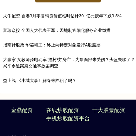
火牛配资 香港3月零售销货价值临时估计301亿元按年下跌3.5%
富瑞众投 全国人大代表王军：因地制宜细化服务企业举措
指南针股票 华菱精工：终止向特定对象发行A股股票
大赢家 女教师骑电动车“撞树枝”身亡，为啥面部未受伤？头盔去哪了？
兴平乡道蹊跷交通事故案调查
益上线 《小城大事》解春来辞职了吗？
金鼎配资
在线炒股配资
十大股票配资
手机炒股配资平台