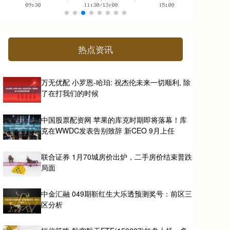
热点资讯
万无优配 小罗恩-哈珀: 祝杰伦未来一切顺利, 除
了在打我们的时候
中国股票配资网 苹果的库克时期即将落幕！库
克在WWDC发表告别致辞 新CEO 9月上任
联合证券 1月70城房价出炉，二手房价结束普跌
局面
中金汇融 049期靳红生大乐透预测奖号：前区三
区分析