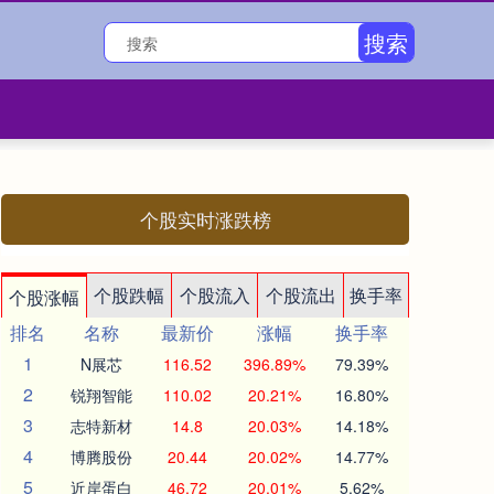
搜索
个股实时涨跌榜
个股跌幅
个股流入
个股流出
换手率
个股涨幅
排名
名称
最新价
涨幅
换手率
1
N展芯
116.52
396.89%
79.39%
2
锐翔智能
110.02
20.21%
16.80%
3
志特新材
14.8
20.03%
14.18%
4
博腾股份
20.44
20.02%
14.77%
5
近岸蛋白
46.72
20.01%
5.62%