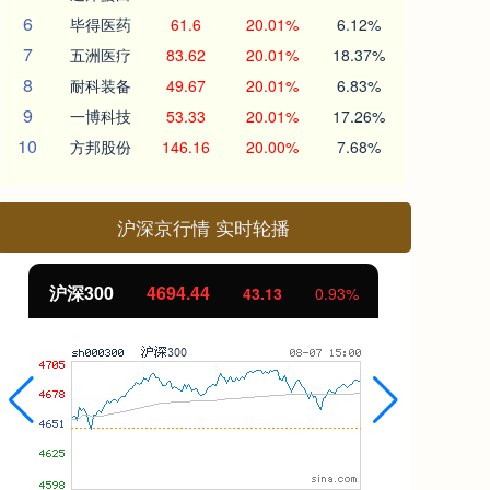
6
毕得医药
61.6
20.01%
6.12%
7
五洲医疗
83.62
20.01%
18.37%
8
耐科装备
49.67
20.01%
6.83%
9
一博科技
53.33
20.01%
17.26%
10
方邦股份
146.16
20.00%
7.68%
沪深京行情 实时轮播
沪深300
4694.44
北
43.13
0.93%