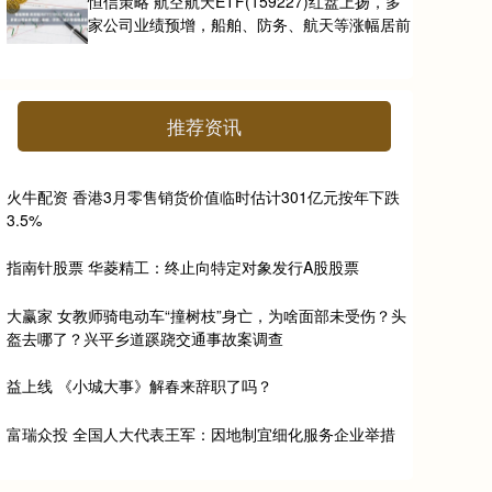
恒信策略 航空航天ETF(159227)红盘上扬，多
家公司业绩预增，船舶、防务、航天等涨幅居前
推荐资讯
火牛配资 香港3月零售销货价值临时估计301亿元按年下跌
3.5%
指南针股票 华菱精工：终止向特定对象发行A股股票
大赢家 女教师骑电动车“撞树枝”身亡，为啥面部未受伤？头
盔去哪了？兴平乡道蹊跷交通事故案调查
益上线 《小城大事》解春来辞职了吗？
富瑞众投 全国人大代表王军：因地制宜细化服务企业举措