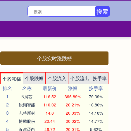
搜索
个股实时涨跌榜
个股跌幅
个股流入
个股流出
换手率
个股涨幅
排名
名称
最新价
涨幅
换手率
1
N展芯
116.52
396.89%
79.39%
2
锐翔智能
110.02
20.21%
16.80%
3
志特新材
14.8
20.03%
14.18%
4
博腾股份
20.44
20.02%
14.77%
5
近岸蛋白
46.72
20.01%
5.62%