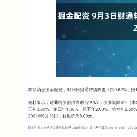
深证成指
14311.01
.68
1.02%
200.89
1
本站消息掘金配资，9月3日财通转债收盘下跌0.62%，报132
资料显示，财通转债信用级别为“AAA”，债券期限6年（本
三年0.60%、第四年1.00%、第五年2.00%、第六年2
2021年6月16日，转股价为8.09元。
以上内容为本站据公开信息整理，由AI算法生成（网信算备310104345710301