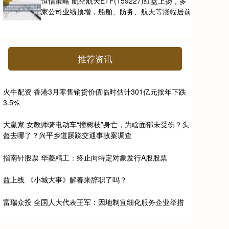
恒信策略 航空航天ETF(159227)红盘上扬，多
家公司业绩预增，船舶、防务、航天等涨幅居前
推荐资讯
火牛配资 香港3月零售销货价值临时估计301亿元按年下跌
3.5%
大赢家 女教师骑电动车“撞树枝”身亡，为啥面部未受伤？头
盔去哪了？兴平乡道蹊跷交通事故案调查
指南针股票 华菱精工：终止向特定对象发行A股股票
益上线 《小城大事》解春来辞职了吗？
富瑞众投 全国人大代表王军：因地制宜细化服务企业举措