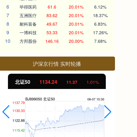
6
毕得医药
61.6
20.01%
6.12%
7
五洲医疗
83.62
20.01%
18.37%
8
耐科装备
49.67
20.01%
6.83%
9
一博科技
53.33
20.01%
17.26%
10
方邦股份
146.16
20.00%
7.68%
沪深京行情 实时轮播
北证50
1134.24
创
11.37
1.01%