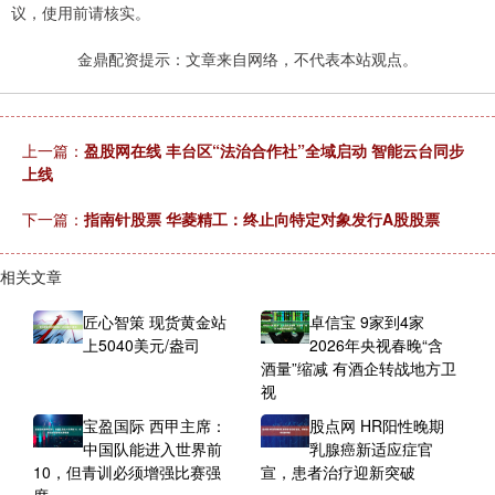
议，使用前请核实。
金鼎配资提示：文章来自网络，不代表本站观点。
上一篇：
盈股网在线 丰台区“法治合作社”全域启动 智能云台同步
上线
下一篇：
指南针股票 华菱精工：终止向特定对象发行A股股票
相关文章
匠心智策 现货黄金站
卓信宝 9家到4家
上5040美元/盎司
2026年央视春晚“含
酒量”缩减 有酒企转战地方卫
视
宝盈国际 西甲主席：
股点网 HR阳性晚期
中国队能进入世界前
乳腺癌新适应症官
10，但青训必须增强比赛强
宣，患者治疗迎新突破