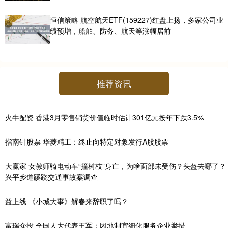
恒信策略 航空航天ETF(159227)红盘上扬，多家公司业
绩预增，船舶、防务、航天等涨幅居前
推荐资讯
火牛配资 香港3月零售销货价值临时估计301亿元按年下跌3.5%
指南针股票 华菱精工：终止向特定对象发行A股股票
大赢家 女教师骑电动车“撞树枝”身亡，为啥面部未受伤？头盔去哪了？
兴平乡道蹊跷交通事故案调查
益上线 《小城大事》解春来辞职了吗？
富瑞众投 全国人大代表王军：因地制宜细化服务企业举措