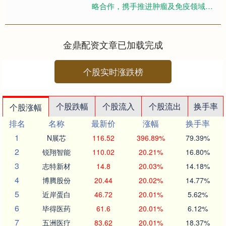
略合作，携手推进肿瘤及免疫领域创
新药物的全球研发。本次协议为双方
第七次合作，进一步....
金鼎配资文章已加载完成
个股实时涨跌榜
个股跌幅
个股流入
个股流出
换手率
个股涨幅
排名
名称
最新价
涨幅
换手率
1
N展芯
116.52
396.89%
79.39%
2
锐翔智能
110.02
20.21%
16.80%
3
志特新材
14.8
20.03%
14.18%
4
博腾股份
20.44
20.02%
14.77%
5
近岸蛋白
46.72
20.01%
5.62%
6
毕得医药
61.6
20.01%
6.12%
7
五洲医疗
83.62
20.01%
18.37%