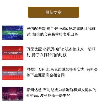
最新文章
民信配资端 布兰登-米勒: 鲍尔离队让我难
过, 相信他会在森林狼表现出色
万无优配 小罗恩-哈珀: 祝杰伦未来一切顺
利, 除了在打我们的时候
股盈汇 CP: 若马克西继续提升实力, 有机会
签下生涯最高金额合同
赣州达慧 布朗尼成为詹姆斯和湖人博弈的
牺牲品, 波利尼斯一语中的