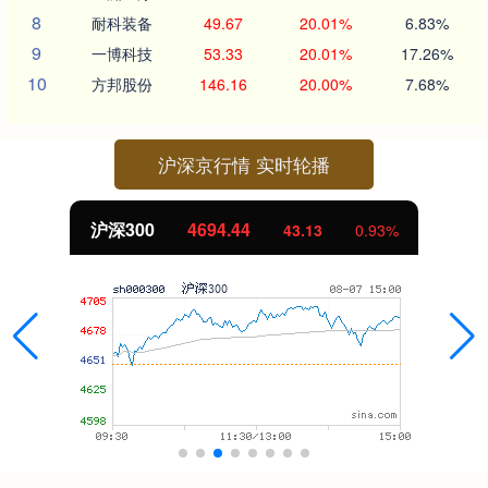
8
耐科装备
49.67
20.01%
6.83%
9
一博科技
53.33
20.01%
17.26%
10
方邦股份
146.16
20.00%
7.68%
沪深京行情 实时轮播
.44
北证50
1134.
43.13
0.93%