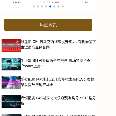
热点资讯
股盈汇 CP: 若马克西继续提升实力, 有机会签下
生涯最高金额合同
牛小散 Siri AI补课两年终交卷 市场等待折叠
iPhone“上桌”
乐盈配资 阿布扎比全球市场推出经纪人分类框
架以提升房地产标准
启恒配资 049期云龙大乐透预测奖号：012路分
析