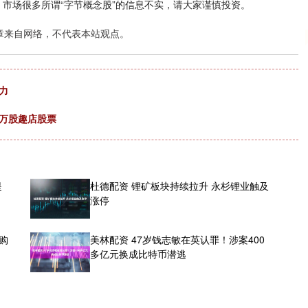
，市场很多所谓“字节概念股”的信息不实，请大家谨慎投资。
章来自网络，不代表本站观点。
力
7万股趣店股票
提
杜德配资 锂矿板块持续拉升 永杉锂业触及
涨停
购
美林配资 47岁钱志敏在英认罪！涉案400
多亿元换成比特币潜逃