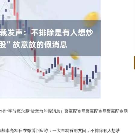
北证50
1122.88
15%
3.42
0.30%
炒作“字节概念股”故意放的假消息）聚赢配资网聚赢配资网聚赢配资网
总裁李亮25日在微博回应称：一大早就有朋友问，不排除有人想炒