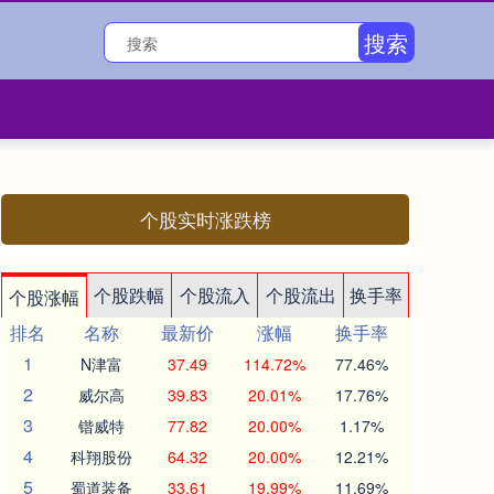
搜索
个股实时涨跌榜
个股跌幅
个股流入
个股流出
换手率
个股涨幅
排名
名称
最新价
涨幅
换手率
1
N津富
37.49
114.72%
77.46%
2
威尔高
39.83
20.01%
17.76%
3
锴威特
77.82
20.00%
1.17%
4
科翔股份
64.32
20.00%
12.21%
5
蜀道装备
33.61
19.99%
11.69%