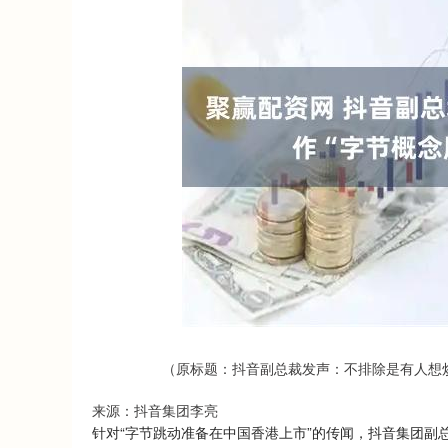
沪深300
4651.31
.08
-0.24%
-6.85
-0.
（原标题：抖音副总裁发声：不排除是有人想
来源：抖音集团李亮
针对“字节跳动准备在中国香港上市”的传闻，抖音集团副