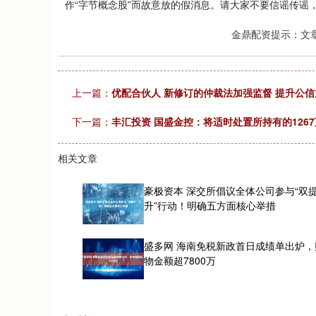
作“字节概念股”而故意放的假消息。请大家不要信谣传谣
金鼎配资提示：文
上一篇：
优配合伙人 新修订的仲裁法加强监督 提升公信
下一篇：
丰汇投资 国盛金控：将适时处置所持有的126
相关文章
豪极资本 深交所倡议全体公司参与“双
升”行动！明确五方面核心举措
盛多网 海南免税新政首日成绩单出炉，
物金额超7800万