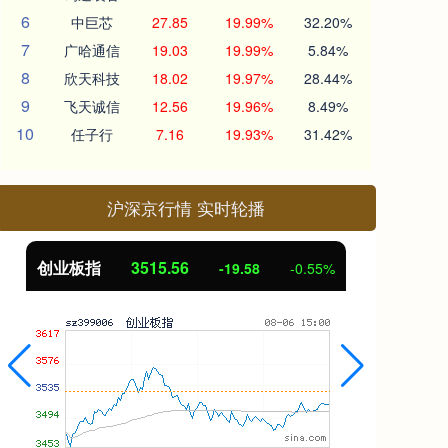
6
中巨芯
27.85
19.99%
32.20%
7
广哈通信
19.03
19.99%
5.84%
8
欣天科技
18.02
19.97%
28.44%
9
飞天诚信
12.56
19.96%
8.49%
10
任子行
7.16
19.93%
31.42%
沪深京行情 实时轮播
创业板指
3515.56
基
-19.58
-0.55%