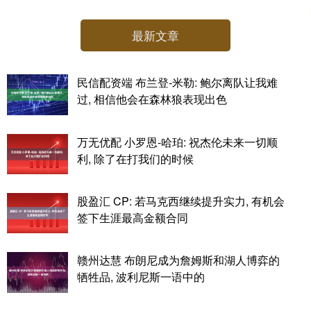
最新文章
民信配资端 布兰登-米勒: 鲍尔离队让我难
过, 相信他会在森林狼表现出色
万无优配 小罗恩-哈珀: 祝杰伦未来一切顺
利, 除了在打我们的时候
股盈汇 CP: 若马克西继续提升实力, 有机会
签下生涯最高金额合同
赣州达慧 布朗尼成为詹姆斯和湖人博弈的
牺牲品, 波利尼斯一语中的