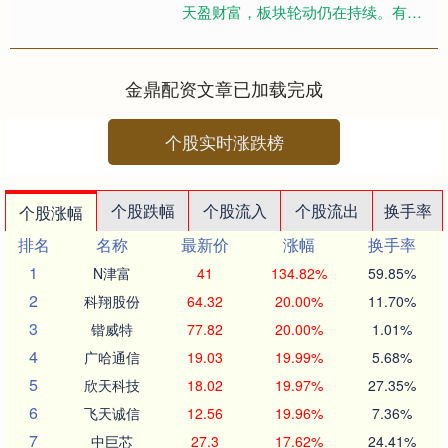
天盈财富，板块轮动仍在持续。有色
金属、化工等周期股表现较为出色，
而消费股则领跌市场，科技股整体
呈....
金鼎配资文章已加载完成
个股实时涨跌榜
个股跌幅
个股流入
个股流出
换手率
个股涨幅
排名
名称
最新价
涨幅
换手率
1
N津富
41
134.82%
59.85%
2
科翔股份
64.32
20.00%
11.70%
3
锴威特
77.82
20.00%
1.01%
4
广哈通信
19.03
19.99%
5.68%
5
欣天科技
18.02
19.97%
27.35%
6
飞天诚信
12.56
19.96%
7.36%
7
中巨芯
27.3
17.62%
24.41%