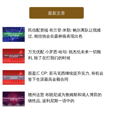
最新文章
民信配资端 布兰登-米勒: 鲍尔离队让我难
过, 相信他会在森林狼表现出色
万无优配 小罗恩-哈珀: 祝杰伦未来一切顺
利, 除了在打我们的时候
股盈汇 CP: 若马克西继续提升实力, 有机会
签下生涯最高金额合同
赣州达慧 布朗尼成为詹姆斯和湖人博弈的
牺牲品, 波利尼斯一语中的