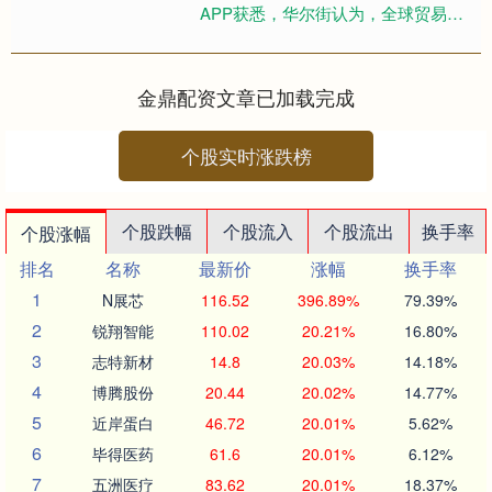
APP获悉，华尔街认为，全球贸易战
给亚洲消费类股带来了利好，青睐那
些满足本地买家基本需求的....
金鼎配资文章已加载完成
个股实时涨跌榜
个股跌幅
个股流入
个股流出
换手率
个股涨幅
排名
名称
最新价
涨幅
换手率
1
N展芯
116.52
396.89%
79.39%
2
锐翔智能
110.02
20.21%
16.80%
3
志特新材
14.8
20.03%
14.18%
4
博腾股份
20.44
20.02%
14.77%
5
近岸蛋白
46.72
20.01%
5.62%
6
毕得医药
61.6
20.01%
6.12%
7
五洲医疗
83.62
20.01%
18.37%