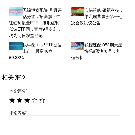
无锡恒鑫配资 月月评
安信策略 银禧科技：
估分红，招商旗下中
第六届董事会第十七
证红利质量ETF、港股红利
次会议决议公告
低波ETF同步官宣9月分红，
均为明日权益登记
快牛盘 11只ETF公告
钱程速配 050期天星
上市，最高仓位
快乐8预测奖号：和
69.33%
值分析
相关评论
本文评分
*
评论内容
*