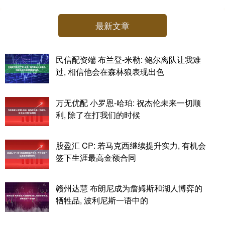
最新文章
民信配资端 布兰登-米勒: 鲍尔离队让我难
过, 相信他会在森林狼表现出色
万无优配 小罗恩-哈珀: 祝杰伦未来一切顺
利, 除了在打我们的时候
股盈汇 CP: 若马克西继续提升实力, 有机会
签下生涯最高金额合同
赣州达慧 布朗尼成为詹姆斯和湖人博弈的
牺牲品, 波利尼斯一语中的