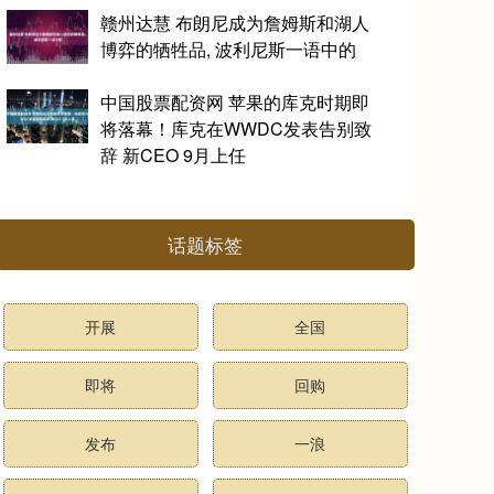
赣州达慧 布朗尼成为詹姆斯和湖人
博弈的牺牲品, 波利尼斯一语中的
中国股票配资网 苹果的库克时期即
将落幕！库克在WWDC发表告别致
辞 新CEO 9月上任
话题标签
开展
全国
即将
回购
发布
一浪