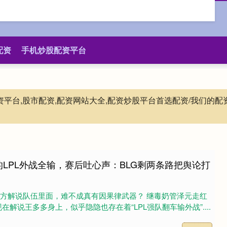
配资
手机炒股配资平台
配资平台,股市配资,配资网站大全,配资炒股平台首选配资/我们
的LPL外战全输，赛后吐心声：BLG剩两条路把舆论打
官方解说队伍里面，难不成真有因果律武器？ 继毒奶管泽元走红
解说王多多身上，似乎隐隐也存在着“LPL强队翻车输外战”....