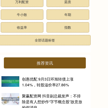
万利配资
菇质
牛小散
年期
收益率
指数
全部话题标签
推荐资讯
创惠优配 9月3日环旭转债上涨
1.04%，转股溢价率27.86%
聚赢配资网 抖音副总裁发声：不排
除是有人想炒作“字节概念股”故意放
的假消息