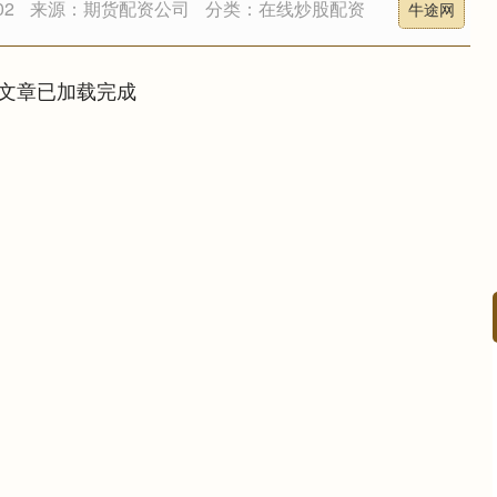
02
来源：期货配资公司
分类：在线炒股配资
牛途网
文章已加载完成
沪深300
4694.44
.42%
43.13
0.93%