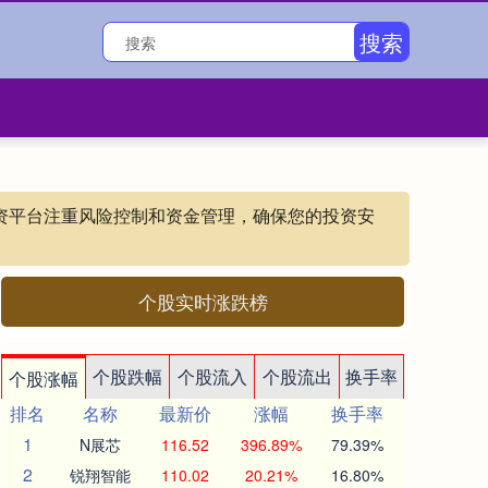
搜索
的配资平台注重风险控制和资金管理，确保您的投资安
个股实时涨跌榜
个股跌幅
个股流入
个股流出
换手率
个股涨幅
排名
名称
最新价
涨幅
换手率
1
N展芯
116.52
396.89%
79.39%
2
锐翔智能
110.02
20.21%
16.80%