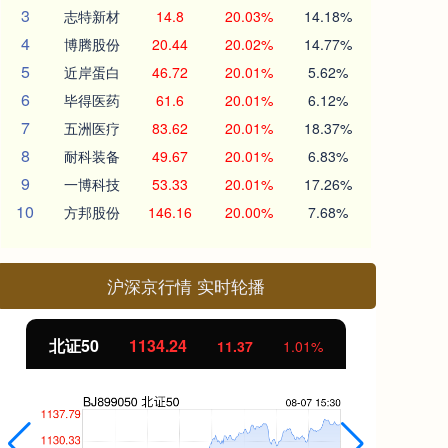
3
志特新材
14.8
20.03%
14.18%
4
博腾股份
20.44
20.02%
14.77%
5
近岸蛋白
46.72
20.01%
5.62%
6
毕得医药
61.6
20.01%
6.12%
7
五洲医疗
83.62
20.01%
18.37%
8
耐科装备
49.67
20.01%
6.83%
9
一博科技
53.33
20.01%
17.26%
10
方邦股份
146.16
20.00%
7.68%
沪深京行情 实时轮播
北证50
1134.24
创
11.37
1.01%