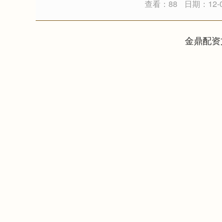
查看：88
日期：12-
金鼎配资
深证成指
14311.01
.68
1.02%
200.89
1