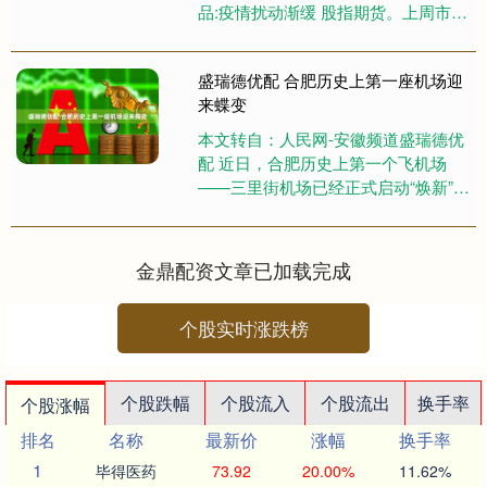
品:疫情扰动渐缓 股指期货。上周市场
展开反弹，投资者情绪好转。在疫情
冲击逐渐缓和....
盛瑞德优配 合肥历史上第一座机场迎
来蝶变
本文转自：人民网-安徽频道盛瑞德优
配 近日，合肥历史上第一个飞机场
——三里街机场已经正式启动“焕新”，
未来这里将诞生合肥首个宋式美学风
格的院系综合体，整个建筑体....
金鼎配资文章已加载完成
个股实时涨跌榜
个股跌幅
个股流入
个股流出
换手率
个股涨幅
排名
名称
最新价
涨幅
换手率
1
毕得医药
73.92
20.00%
11.62%