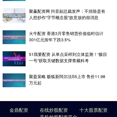
聚赢配资网 抖音副总裁发声：不排除是有
人想炒作“字节概念股”故意放的假消息
火牛配资 香港3月零售销货价值临时估计
301亿元按年下跌3.5%
51我要配资 从单点采样到立体监测！“极目
一号”获取关键数据支撑青藏科考
聚盈策略 极狐新阿尔法S5上市 售价11.98
万元起
金鼎配资
在线炒股配资
十大股票配资
手机炒股配资平台