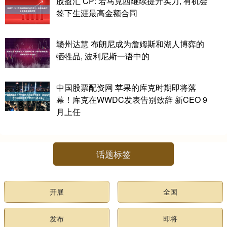
股盈汇 CP: 若马克西继续提升实力, 有机会
签下生涯最高金额合同
赣州达慧 布朗尼成为詹姆斯和湖人博弈的
牺牲品, 波利尼斯一语中的
中国股票配资网 苹果的库克时期即将落
幕！库克在WWDC发表告别致辞 新CEO 9
月上任
话题标签
开展
全国
发布
即将