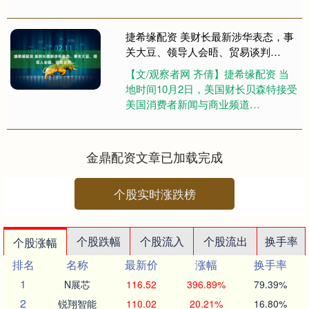
率（LPR）：1年期LPR为3.0%，5年
期以上LPR为3.....
捷希缘配资 美财长最新涉华表态，事
关大豆、领导人会晤、贸易谈判…
【文/观察者网 齐倩】捷希缘配资 当
地时间10月2日，美国财长贝森特接受
美国消费者新闻与商业频道
（CNBC）电视节目采访，谈及中美
贸易谈判和领导人会晤问题。据他....
金鼎配资文章已加载完成
个股实时涨跌榜
个股跌幅
个股流入
个股流出
换手率
个股涨幅
排名
名称
最新价
涨幅
换手率
1
N展芯
116.52
396.89%
79.39%
2
锐翔智能
110.02
20.21%
16.80%