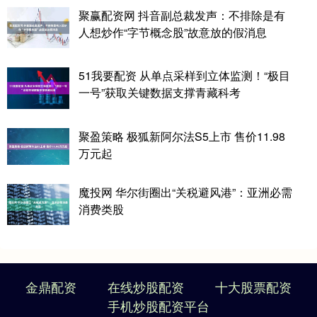
聚赢配资网 抖音副总裁发声：不排除是有
人想炒作“字节概念股”故意放的假消息
51我要配资 从单点采样到立体监测！“极目
一号”获取关键数据支撑青藏科考
聚盈策略 极狐新阿尔法S5上市 售价11.98
万元起
魔投网 华尔街圈出“关税避风港”：亚洲必需
消费类股
金鼎配资
在线炒股配资
十大股票配资
手机炒股配资平台