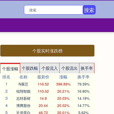
搜索
个股实时涨跌榜
个股跌幅
个股流入
个股流出
换手率
个股涨幅
排名
名称
最新价
涨幅
换手率
1
N展芯
116.52
396.89%
79.39%
2
锐翔智能
110.02
20.21%
16.80%
3
志特新材
14.8
20.03%
14.18%
4
博腾股份
20.44
20.02%
14.77%
5
近岸蛋白
46.72
20.01%
5.62%