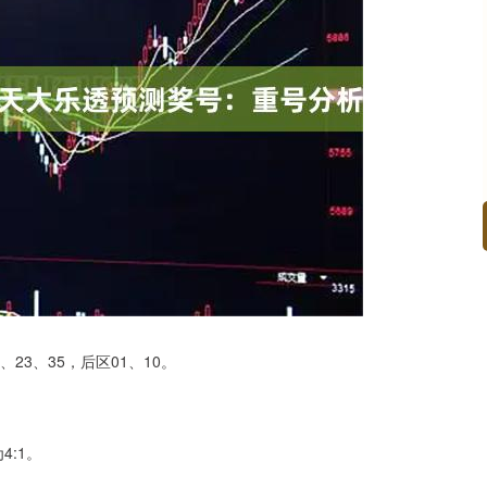
沪深300
4694.44
.42%
43.13
0.93%
23、35，后区01、10。
4:1。