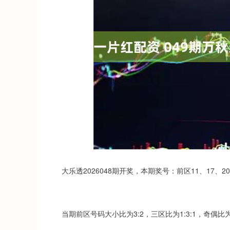
深证成指
14311.01
.68
1.02%
200.89
1
大乐透2026048期开奖，本期奖号：前区11、17、20、
当期前区号码大小比为3:2，三区比为1:3:1，奇偶比为