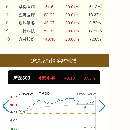
6
毕得医药
61.6
20.01%
6.12%
7
五洲医疗
83.62
20.01%
18.37%
8
耐科装备
49.67
20.01%
6.83%
9
一博科技
53.33
20.01%
17.26%
10
方邦股份
146.16
20.00%
7.68%
沪深京行情 实时轮播
北证50
1134.24
创
11.37
1.01%