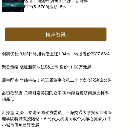
达道宝 能源金属全面上涨，新能车
ETF(515700)涨超15%
推荐资讯
创惠优配 9月3日环旭转债上涨1.04%，转股溢价率27.86%
聚盈策略 极狐新阿尔法S5上市 售价11.98万元起
犀牛配资 华纬科技：第三届董事会第二十七次会议决议公告
鑫恒盈配资 关税引发美国民众不满 特朗普经济问题支持率
创新低
汇操盘 两会丨专访全国政协委员、上海交通大学安泰经济管
理学院特聘教授陆铭：AI时代人机协同成个人核心竞争力 中
小城市借AI差异发展