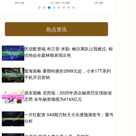
热点资讯
民信配资端 布兰登-米勒: 鲍尔离队让我难过, 相
信他会在森林狼表现出色
股海策略 暑期特惠价2999元起，小米17T系列
手机开启首销
鼎东策略 克而瑞：2025年房企融资仍呈现收缩
态势 全年融资规模为4143亿元
一片红配资 049期万秋天大乐透预测奖号：重号
分析