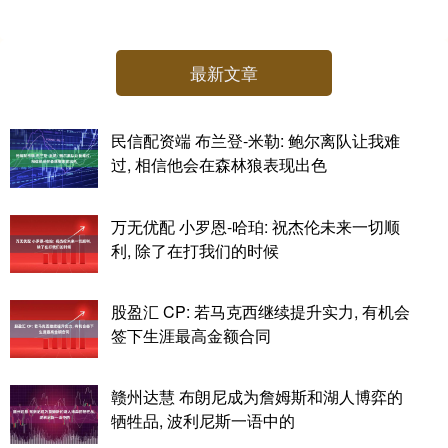
最新文章
民信配资端 布兰登-米勒: 鲍尔离队让我难
过, 相信他会在森林狼表现出色
万无优配 小罗恩-哈珀: 祝杰伦未来一切顺
利, 除了在打我们的时候
股盈汇 CP: 若马克西继续提升实力, 有机会
签下生涯最高金额合同
赣州达慧 布朗尼成为詹姆斯和湖人博弈的
牺牲品, 波利尼斯一语中的