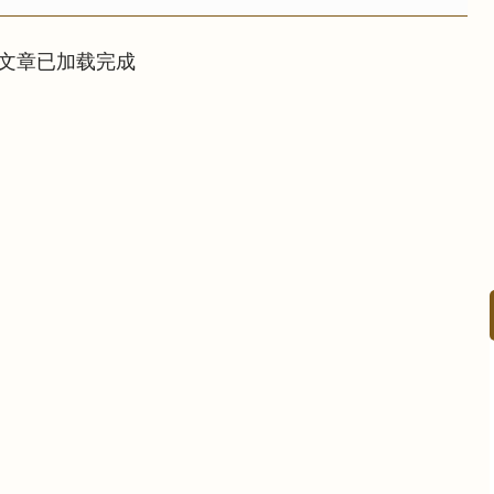
文章已加载完成
基金指数
7237.25
89%
7.44
0.10%