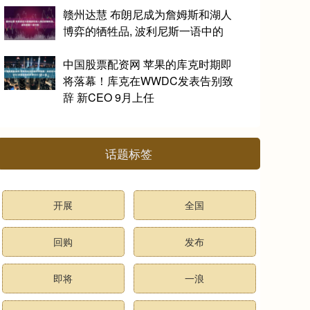
赣州达慧 布朗尼成为詹姆斯和湖人
博弈的牺牲品, 波利尼斯一语中的
中国股票配资网 苹果的库克时期即
将落幕！库克在WWDC发表告别致
辞 新CEO 9月上任
话题标签
开展
全国
回购
发布
即将
一浪