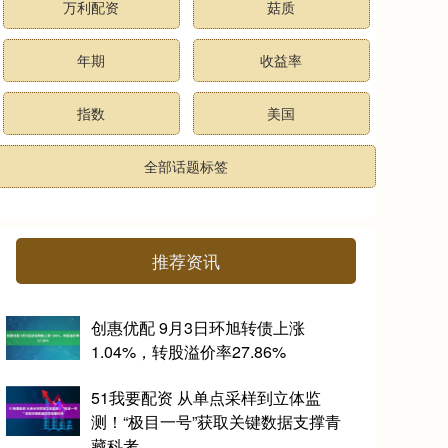
万利配资
菇质
年期
收益率
指数
美国
全部话题标签
推荐资讯
创惠优配 9月3日环旭转债上涨
1.04%，转股溢价率27.86%
51我要配资 从单点采样到立体监
测！“极目一号”获取关键数据支撑青
藏科考