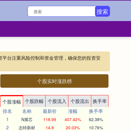
搜索
的配资平台注重风险控制和资金管理，确保您的投资安
个股实时涨跌榜
个股跌幅
个股流入
个股流出
换手率
个股涨幅
排名
名称
最新价
涨幅
换手率
1
N展芯
118.99
407.42%
62.38%
2
志特新材
14.8
20.03%
10.76%