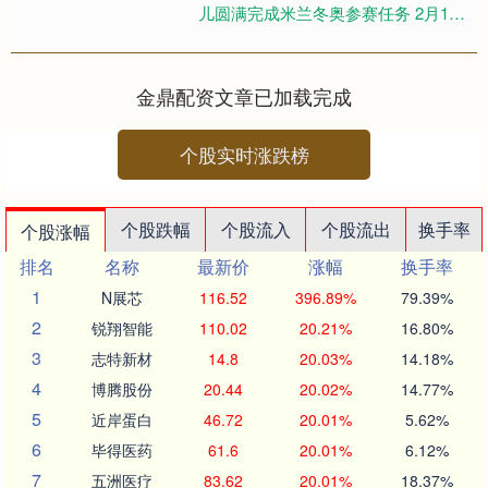
儿圆满完成米兰冬奥参赛任务 2月17
日，米兰冬奥会速度滑冰男子团体追
逐决赛季军中国队选手李文淏....
金鼎配资文章已加载完成
个股实时涨跌榜
个股跌幅
个股流入
个股流出
换手率
个股涨幅
排名
名称
最新价
涨幅
换手率
1
N展芯
116.52
396.89%
79.39%
2
锐翔智能
110.02
20.21%
16.80%
3
志特新材
14.8
20.03%
14.18%
4
博腾股份
20.44
20.02%
14.77%
5
近岸蛋白
46.72
20.01%
5.62%
6
毕得医药
61.6
20.01%
6.12%
7
五洲医疗
83.62
20.01%
18.37%