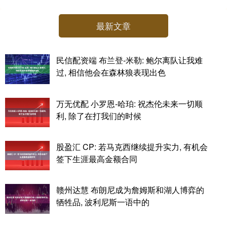
最新文章
民信配资端 布兰登-米勒: 鲍尔离队让我难
过, 相信他会在森林狼表现出色
万无优配 小罗恩-哈珀: 祝杰伦未来一切顺
利, 除了在打我们的时候
股盈汇 CP: 若马克西继续提升实力, 有机会
签下生涯最高金额合同
赣州达慧 布朗尼成为詹姆斯和湖人博弈的
牺牲品, 波利尼斯一语中的