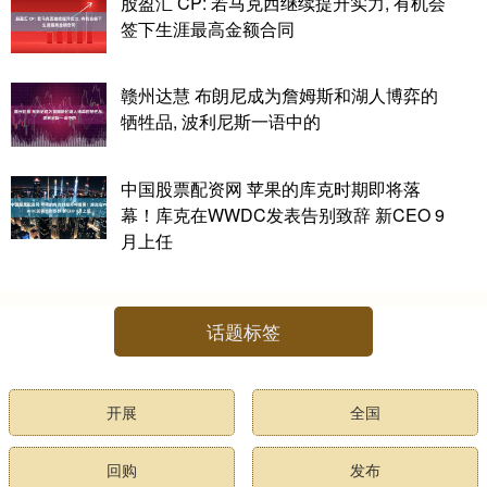
股盈汇 CP: 若马克西继续提升实力, 有机会
签下生涯最高金额合同
赣州达慧 布朗尼成为詹姆斯和湖人博弈的
牺牲品, 波利尼斯一语中的
中国股票配资网 苹果的库克时期即将落
幕！库克在WWDC发表告别致辞 新CEO 9
月上任
话题标签
开展
全国
回购
发布