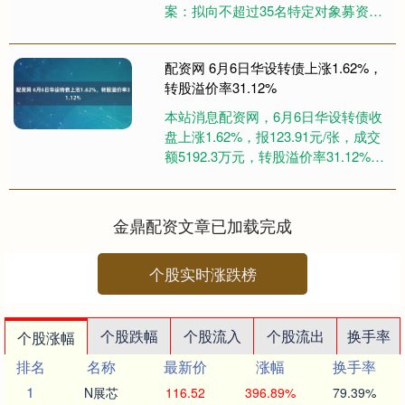
案：拟向不超过35名特定对象募资不
超过50亿元，全部投入三个总计
60GWh的电池产能项目及....
配资网 6月6日华设转债上涨1.62%，
转股溢价率31.12%
本站消息配资网，6月6日华设转债收
盘上涨1.62%，报123.91元/张，成交
额5192.3万元，转股溢价率31.12%。
资料显示，华设转债信用级别
为“AA”....
金鼎配资文章已加载完成
个股实时涨跌榜
个股跌幅
个股流入
个股流出
换手率
个股涨幅
排名
名称
最新价
涨幅
换手率
1
N展芯
116.52
396.89%
79.39%