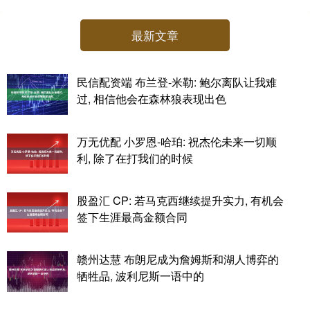
最新文章
民信配资端 布兰登-米勒: 鲍尔离队让我难
过, 相信他会在森林狼表现出色
万无优配 小罗恩-哈珀: 祝杰伦未来一切顺
利, 除了在打我们的时候
股盈汇 CP: 若马克西继续提升实力, 有机会
签下生涯最高金额合同
赣州达慧 布朗尼成为詹姆斯和湖人博弈的
牺牲品, 波利尼斯一语中的