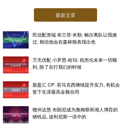
最新文章
民信配资端 布兰登-米勒: 鲍尔离队让我难
过, 相信他会在森林狼表现出色
万无优配 小罗恩-哈珀: 祝杰伦未来一切顺
利, 除了在打我们的时候
股盈汇 CP: 若马克西继续提升实力, 有机会
签下生涯最高金额合同
赣州达慧 布朗尼成为詹姆斯和湖人博弈的
牺牲品, 波利尼斯一语中的