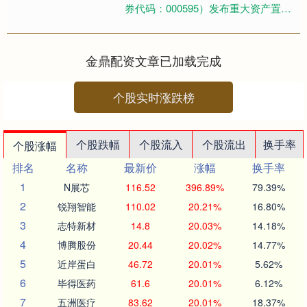
券代码：000595）发布重大资产置换
及支付现金购买资产暨关联交易报告
书（草案），以下....
金鼎配资文章已加载完成
个股实时涨跌榜
个股跌幅
个股流入
个股流出
换手率
个股涨幅
排名
名称
最新价
涨幅
换手率
1
N展芯
116.52
396.89%
79.39%
2
锐翔智能
110.02
20.21%
16.80%
3
志特新材
14.8
20.03%
14.18%
4
博腾股份
20.44
20.02%
14.77%
5
近岸蛋白
46.72
20.01%
5.62%
6
毕得医药
61.6
20.01%
6.12%
7
五洲医疗
83.62
20.01%
18.37%