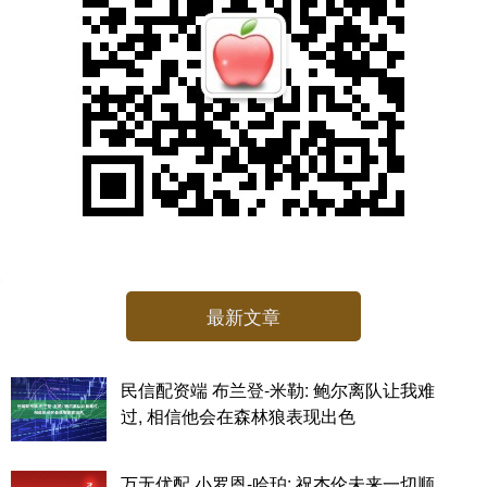
最新文章
民信配资端 布兰登-米勒: 鲍尔离队让我难
过, 相信他会在森林狼表现出色
万无优配 小罗恩-哈珀: 祝杰伦未来一切顺